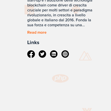
start-up e l’adozione della tecnologia
blockchain come driver di crescita
cruciale per molti settori e paradigma
rivoluzionario, in crescita a livello
globale e italiano dal 2016. Fonda la
sua forza e competenza su una
costante attività di scouting e ricerca
Read more
delle tecnologie più innovative e dei
più recenti trend del mercato, sul
Links
know-how tecnico e strategico del suo
team.