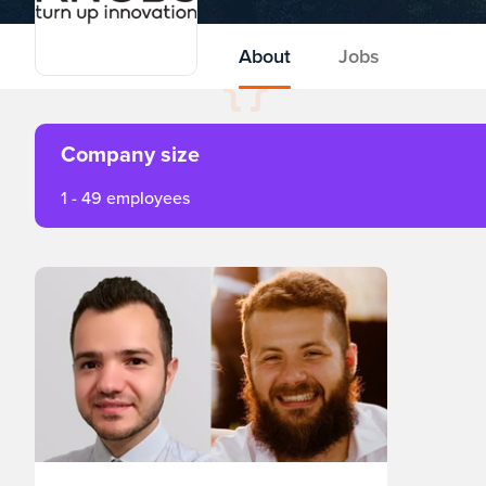
About
Jobs
Company size
1 - 49 employees