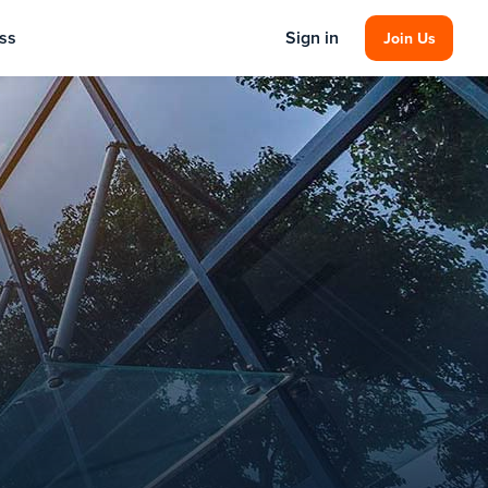
ss
Sign in
Join Us