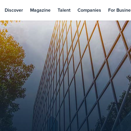
Discover
Magazine
Talent
Companies
For Busine